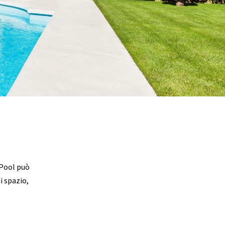
 Pool può
i spazio,