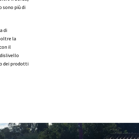
o sono più di
a di
oltre la
con il
dislivello
o dei prodotti