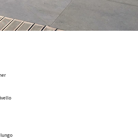
mer
ivello
i lungo