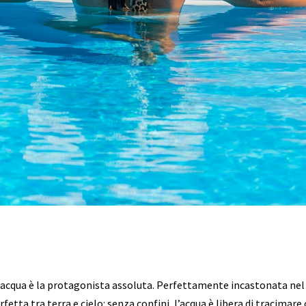
 L’acqua è la protagonista assoluta. Perfettamente incastonata nel
fetta tra terra e cielo: senza confini, l’acqua è libera di tracimare 